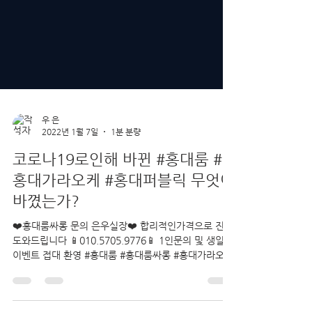
우 은
2022년 1월 7일
1분 분량
코로나19로인해 바뀐 #홍대룸 #
홍대가라오케 #홍대퍼블릭 무엇이
바꼈는가?
❤️홍대룸싸롱 문의 은우실장❤️ 합리적인가격으로 진행
도와드립니다 📱010.5705.9776📱 1인문의 및 생일
이벤트 접대 환영 #홍대룸 #홍대룸싸롱 #홍대가라오케
#홍대노래방 #홍대퍼블릭 #신촌룸 #신촌룸싸롱 #신촌