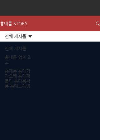
홍대룸 STORY
전체 게시물
전체 게시물
홍대룸 업계 최
고
홍대룸 홍대가
라오케 홍대퍼
블릭 홍대룸싸
롱 홍대노래방