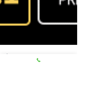
우 은
2021년 10월 15일
1분 분량
은우 010.4078.6650-홍대룸
홍대룸 홍대퍼블릭 홍대가라오케 홍대룸싸롱 문의 환영
1인문의 가능 생일 및 각종 이벤트 환영