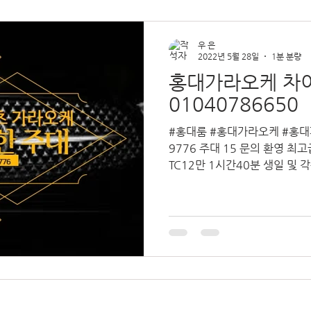
우 은
2022년 5월 28일
1분 분량
홍대가라오케 차
01040786650
#홍대룸 #홍대가라오케 #홍대퍼블
9776 주대 15 문의 환영 
TC12만 1시간40분 생일 및 각종 이벤트 저렴한 주대로 최고
로 모십니다 #홍대퍼블릭 #홍