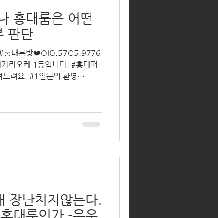
나 홍대룸은 어떤
부 판단
홍대룸방❤️OlO.57O5.9776
려드려요. #1인문의 환영
대룸싸롱 1번가
대 장난치지않는다.
 홍대룸인가 -은우