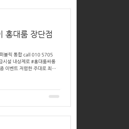
이 홍대룸 장단점
릭 통합 call 010 5705
최고급시설 내상제로 #홍대룸싸롱
대노래방 #홍대접대 #홍대1