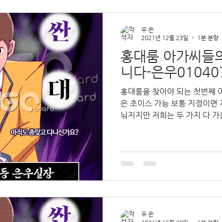
우 은
2021년 12월 23일
1분 분량
홍대룸 아가씨들
니다-은우01040
홍대룸을 찾아야 되는 첫번쨰 
은 초이스 가능 보통 지정이면 
눠지지만 저희는 두 가지 다 가
볼 수 있다는 장점이 있겠지요 어
우 은