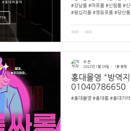
#강남룸 #마포룸 #신림룸 #신
#왕십리룸 #영등포룸 #당산룸
홍대룸싸롱
우 은
2022년 1월 29일
1분 분량
홍대몰영 "방역지
01040786650
#홍대몰영 #홍대룸 #홍대가