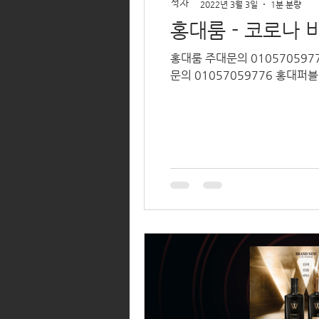
2022년 3월 3일
1분 분량
홍대룸 - 코로나
홍대룸 주대문의 010570597
문의 01057059776 홍대퍼