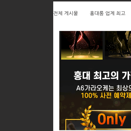
전체 게시물
홍대룸 업계 최고