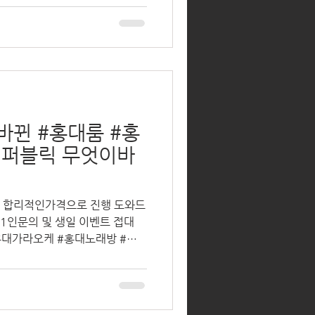
바뀐 #홍대룸 #홍
대퍼블릭 무엇이바
️ 합리적인가격으로 진행 도와드
롱 #신촌가라오케 #홍대파레스