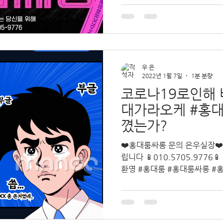
우 은
2022년 1월 7일
1분 분량
코로나19로인해 
대가라오케 #홍
꼈는가?
❤️홍대룸싸롱 문의 은우실장❤
립니다 📱010.5705.9776📱 1인문의 및 생일 이벤트 접대
환영 #홍대룸 #홍대룸싸롱 #홍대가라오케 #홍대노래방 #홍
대퍼블릭 #신촌룸 #신촌룸싸