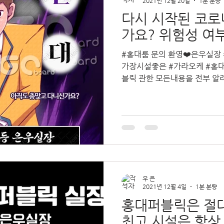
2021년 12월 20일
1분 분량
다시 시작된 코로
가요? 위험성 여
#홍대룸 문의 환영❤️은우실장 #
가장시설좋은 #가라오케 #홍대가라오케 1등입니다. #홍대퍼
블릭 관한 모든내용을 전부 알
audiroomclub.com <#홍
우 은
2021년 12월 4일
1분 분량
홍대퍼블릭은 절
최고 시설은 항상