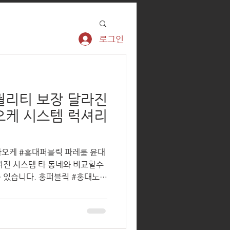
로그인
퀄리티 보장 달라진
오케 시스템 럭셔리
케 #홍대퍼블릭 파레룸 윤대
껴진 시스템 타 동네와 비교할수
 있습니다. 홍퍼블릭 #홍대노래
가라오케 전부 아가씨가 없는 관