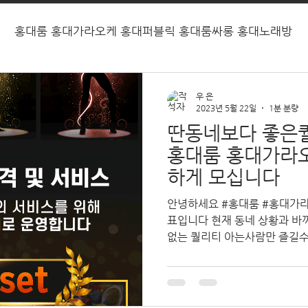
홍대룸 홍대가라오케 홍대퍼블릭 홍대룸싸롱 홍대노래방
우 은
2023년 5월 22일
1분 분량
딴동네보다 좋은
홍대룸 홍대가라
하게 모십니다
안녕하세요 #홍대룸 #홍대가라오
표입니다 현재 동네 상황과 바
없는 퀄리티 아는사람만 즐길수
방 #홍대룸빵 #신촌룸 #신촌
계로...