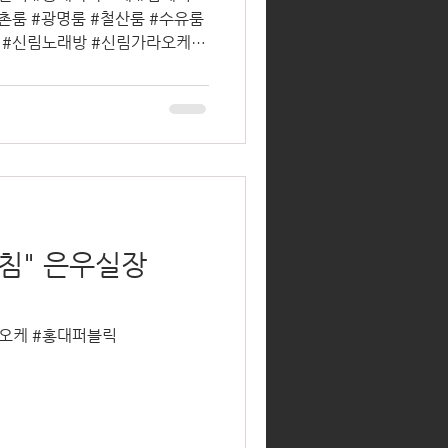
촌룸 #광명룸 #철산룸 #수유룸
 #신림노래방 #신림가라오케 #
침" 은우실장
라오케 #홍대퍼블릭