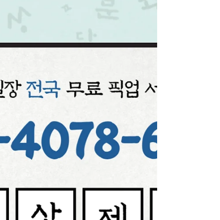
홍대가라오케 차이 홍대룸 장단점
01040786650
#홍대룸 #홍대가라오케 #홍대퍼블릭 통합 call 010
5705 9776 주대 15 문의 환영 최고급시설 내상제로 #
홍대룸싸롱 TC12만 1시간40분 생일 및 각종 이벤트 저
렴한 주대로 최고로 모십니다 #홍대퍼블릭 #홍대노래
방 #홍대접대 #홍대1