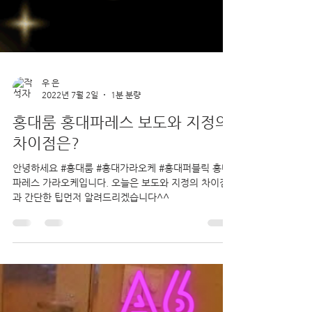
우 은
2022년 7월 2일
1분 분량
홍대룸 홍대파레스 보도와 지정의
차이점은?
안녕하세요 #홍대룸 #홍대가라오케 #홍대퍼블릭 홍대
파레스 가라오케입니다. 오늘은 보도와 지정의 차이점
과 간단한 팁먼저 알려드리겠습니다^^