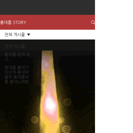
홍대룸 STORY
전체 게시물
전체 게시물
홍대룸 업계 최
고
홍대룸 홍대가
라오케 홍대퍼
블릭 홍대룸싸
롱 홍대노래방