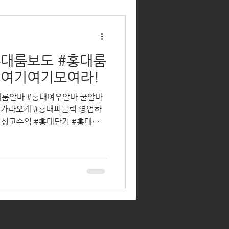
홍대룸보도 #홍대룸
 여기여기모여라!
대룸알바 #홍대여우알바 꿀알바
대가라오케 #홍대퍼블릭 영업하
여성고수익 #홍대단기 #홍대알
T한 꿀정보 드릴려고합니다