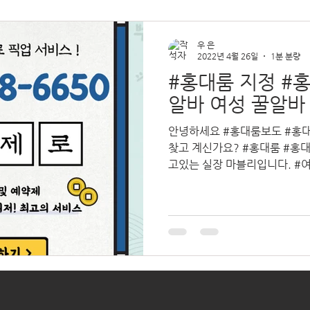
우 은
2022년 4월 26일
1분 분량
#홍대룸 지정 #
알바 여성 꿀알바
안녕하세요 #홍대룸보도 #홍
찾고 계신가요? #홍대룸 #홍
고있는 실장 마블리입니다. #
바 #공주알바 #여성우대 HO