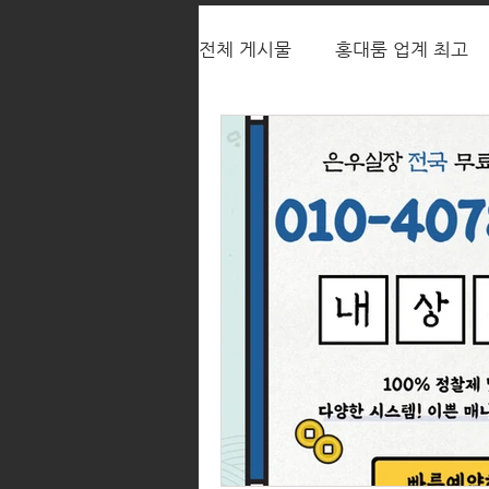
전체 게시물
홍대룸 업계 최고