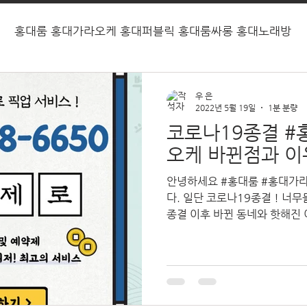
홍대룸 홍대가라오케 홍대퍼블릭 홍대룸싸롱 홍대노래방
우 은
2022년 5월 19일
1분 분량
코로나19종결 #
오케 바뀐점과 이
안녕하세요 #홍대룸 #홍대가
다. 일단 코로나19종결 ! 너
종결 이후 바뀐 동네와 핫해진
코로나19 종결로 인하여 일단
냐 단속 및...